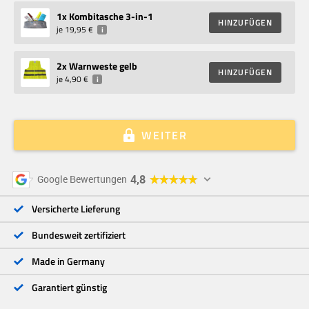
1
x Kombitasche 3-in-1
HINZUFÜGEN
je
19,95 €
i
2
x Warnweste gelb
HINZUFÜGEN
je
4,90 €
i
WEITER
5 Sterne
96 %
4,8
Google Bewertungen
4 Sterne
3 %
3 Sterne
<1 %
Versicherte Lieferung
2 Sterne
<1 %
1 Stern
<1 %
Bundesweit zertifiziert
Made in Germany
Garantiert günstig