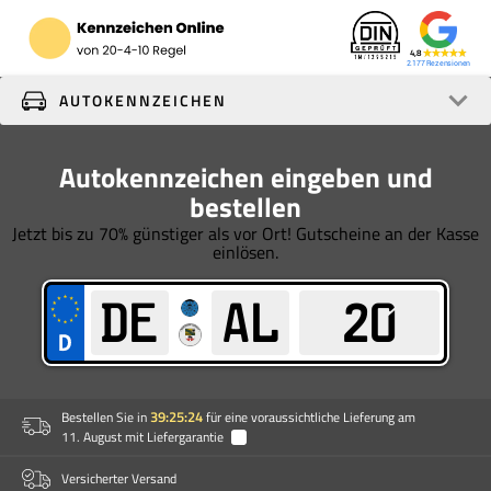
4,8
2.177
AUTOKENNZEICHEN
Autokennzeichen eingeben und
bestellen
Jetzt bis zu 70% günstiger als vor Ort! Gutscheine an der Kasse
einlösen.
39:25:24
Bestellen Sie
in
für eine voraussichtliche Lieferung am
11. August mit Liefergarantie
i
Versicherter Versand